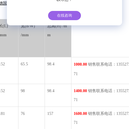
德国阳光电池
规格尺寸
德国阳光蓄电池
价格
在线咨询
长(L)
宽(b/W)
总高(H) /m
/mm
/mm
m
152
65.5
98.4
1000.00
销售联系电话：1355273
71
152
98
98.4
1400.00
销售联系电话：1355273
71
181
76
157
1600.00
销售联系电话：1355273
71