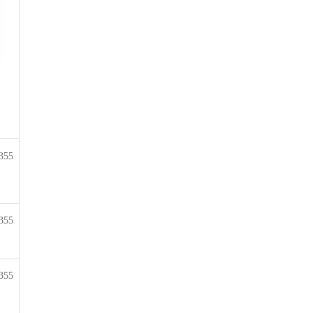
55
55
55