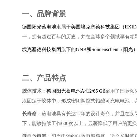
一、品牌背景
德国阳光蓄电池
隶属于
美国埃克塞德科技集团（EXIDE 
一，拥有超过百年的历史，并在全球多个领域享有领
埃克塞德科技集团
旗下的
GNB和Sonnenschein（阳光
二、产品特点
胶体技术
：
德国阳光蓄电池A412/65 G6
采用了国际领
液固定于胶体中，形成密闭阀控式铅酸可充电电池，
长寿命
：该电池具有长达12年的设计寿命，并且在
下，能够持续工作600次以上，显著降低了用户的更
低自放电率
：阳光电池的自放电率极低，适合长时间