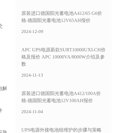
原装进口德国阳光蓄电池A412/65 G6价
格-德国阳光蓄电池12V65AH报价
之
2024-12-09
APC UPS电源新款SURT10000UXI-CH价
格及报价 APC 10000VA/8000W介绍及参
数
2024-11-13
电解
原装进口德国阳光蓄电池A412/100A价
格-德国阳光蓄电池12V100AH报价
件
2024-11-04
UPS电源外接电池组维护的步骤与策略
应急