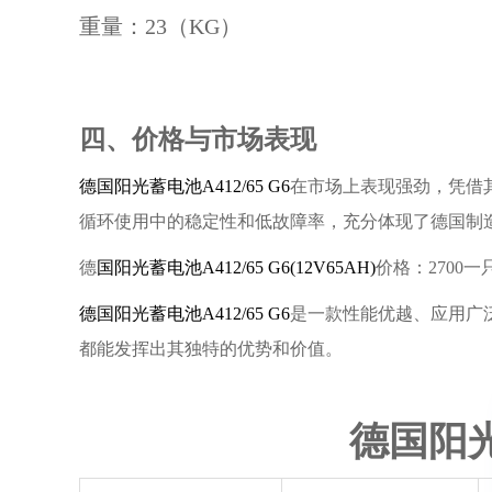
重量：23（KG）
四、价格与市场表现
德国阳光蓄电池A412/65 G6
在市场上表现强劲，凭借
循环使用中的稳定性和低故障率，充分体现了德国制
德
国阳光蓄电池A412/65 G6(12V65AH)
价格：2700一
德国阳光蓄电池A412/65 G6
是一款性能优越、应用广
都能发挥出其独特的优势和价值。
德国阳