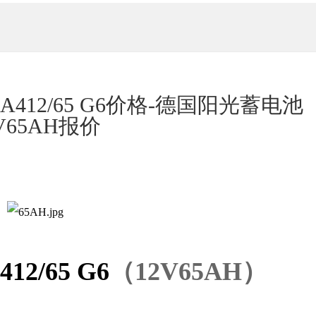
12/65 G6价格-德国阳光蓄电池
V65AH报价
2/65
G6
（12V65AH）