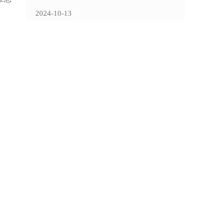
2024-10-13