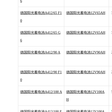
6
德国阳光蓄电池A412/65 F1
德国阳光蓄电池12V65AH
0
德国阳光蓄电池A412/65 G
德国阳光蓄电池12V65AH
6
德国阳光蓄电池A412/90 A
德国阳光蓄电池12V90AH
德国阳光蓄电池A412/90 F1
德国阳光蓄电池12V90AH
0
德国阳光蓄电池A412/100 A
德国阳光蓄电池12V100A
H
德国阳光蓄电池A412/100 F
德国阳光蓄电池12V100A