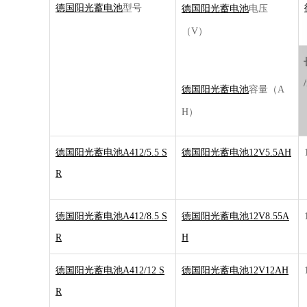
德国阳光蓄电池
型号
德国阳光蓄电池
电压
（V）
德国阳光蓄电池
容量（A
H）
德国阳光蓄电池A412/5.5 S
德国阳光蓄电池12V5.5AH
R
德国阳光蓄电池A412/8.5 S
德国阳光蓄电池12V8.55A
R
H
德国阳光蓄电池A412/12 S
德国阳光蓄电池12V12AH
R